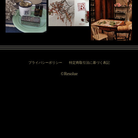
プライバシーポリシー
特定商取引法に基づく表記
©︎Resolue