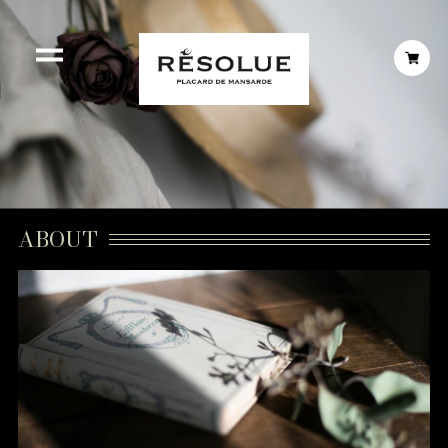
ABOUT