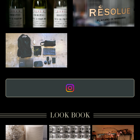
LOOK BOOK